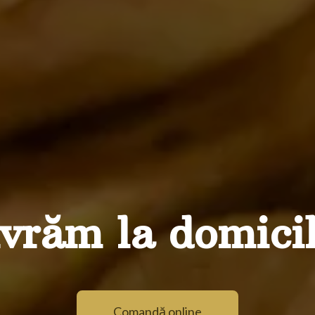
v
r
ă
m
l
a
d
o
m
i
c
i
Comandă online