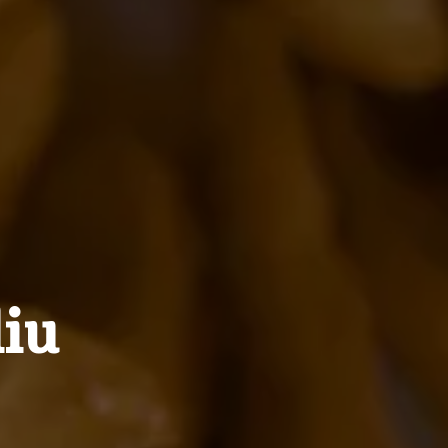
l
i
u